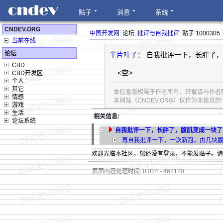
贴子
消息
系统
CNDEV.ORG
中国开发网
: 论坛:
批评与自我批评
: 贴子 1000305
当前在线
论坛
半片叶子
： 自我批评一下，长胖了
CBD
<空>
CBD开发区
个人
其它
本信息版权属于作者所有，转载请与作者
情感
本网站（CNDEV.ORG）仅作为本信
游戏
生活
相关信息:
论坛系统
自我批评一下，长胖了，腹肌变成一块了
再自我批评一下，一次新冠，由几块
欢迎光临本社区，您还没有登录，不能发贴子。
页面内容处理时间: 0.024 - 462120