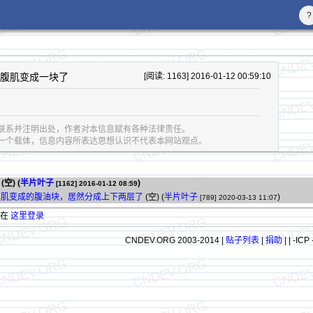
?
，腹肌变成一块了
[阅读: 1163] 2016-01-12 00:59:10
联系并注明出处，作者对本信息赋有各种法律责任。
息的一个载体，信息内容所表达思想认识不代表本网站观点。
(空) (
半片叶子
)
[1162]
2016-01-12 08:59
腹肌变成的腹油块，居然分成上下两层了
(空) (
半片叶子
)
[789]
2020-03-13 11:07
请在
这里登录
CNDEV.ORG 2003-2014 |
贴子列表
|
捐助
|
| -ICP 