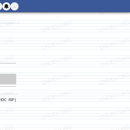
...
-IDC -ISP |