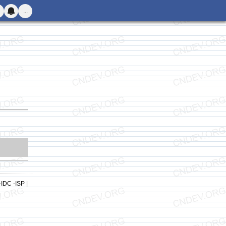
...
-IDC -ISP |