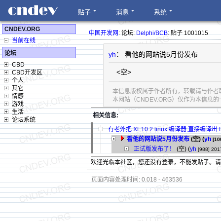
贴子
消息
系统
CNDEV.ORG
中国开发网
: 论坛:
Delphi/BCB
: 贴子 1001015
当前在线
论坛
yh
： 看他的网站说5月份发布
CBD
<空>
CBD开发区
个人
其它
本信息版权属于作者所有，转载请与作者
情感
本网站（CNDEV.ORG）仅作为本信
游戏
生活
相关信息:
论坛系统
有老外把 XE10.2 linux 编译器,直接编译出 
看他的网站说5月份发布
(空) (
yh
[10
正试版发布了！
(空) (
yh
[988]
201
欢迎光临本社区，您还没有登录，不能发贴子。
页面内容处理时间: 0.018 - 463536