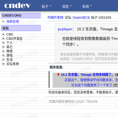
贴子
消息
系统
CNDEV.ORG
中国开发网
: 论坛:
Delphi/BCB
: 贴子 1001039
当前在线
论坛
pcplayer
： 10.2 东京版，TImag
CBD
也就是线程收到图像数据画到 TI
CBD开发区
个人
个同步）。
其它
情感
本信息版权属于作者所有，转载请与作者
游戏
本网站（CNDEV.ORG）仅作为本信
生活
论坛系统
相关信息:
10.2 东京版，TImage 支持多线程了。
(
正是这个，致使移动平台问题多多，
针对这个问题发布了一个补丁
(空)
欢迎光临本社区，您还没有登录，不能发贴子。
页面内容处理时间: 0.023 - 781456