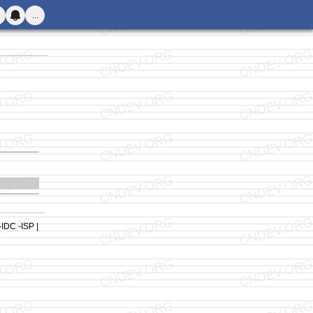
...
-IDC -ISP |