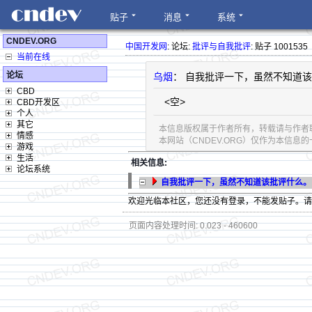
贴子
消息
系统
CNDEV.ORG
中国开发网
: 论坛:
批评与自我批评
: 贴子 1001535
当前在线
论坛
乌烟
： 自我批评一下，虽然不知道
CBD
<空>
CBD开发区
个人
其它
本信息版权属于作者所有，转载请与作者
情感
本网站（CNDEV.ORG）仅作为本信
游戏
生活
相关信息:
论坛系统
自我批评一下，虽然不知道该批评什么。
欢迎光临本社区，您还没有登录，不能发贴子。
页面内容处理时间: 0.023 - 460600