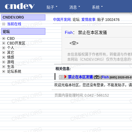
贴子
消息
系统
CNDEV.ORG
中国开发网
: 论坛:
爱情故事
: 贴子 1002476
当前在线
论坛
Fish
： 禁止在本区发骚
CBD
<空>
CBD开发区
个人
其它
本信息版权属于作者所有，转载请与作者
情感
本网站（CNDEV.ORG）仅作为本信
游戏
生活
相关信息:
论坛系统
禁止在本区发骚
(空) (
Fish
[685]
2020-05-0
欢迎光临本社区，您还没有登录，不能发贴子。
页面内容处理时间: 0.042 - 566152