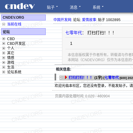
贴子
消息
系统
CNDEV.ORG
中国开发网
: 论坛:
爱情故事
: 贴子 1002895
当前在线
论坛
七零年代
： 打扫打扫！！！
CBD
1
CBD开发区
个人
其它
本信息版权属于作者所有，转载请与作者
情感
本网站（CNDEV.ORG）仅作为本信
游戏
生活
相关信息:
论坛系统
打扫打扫！！！
(1字)
(
七零年代
[600]
202
欢迎光临本社区，您还没有登录，不能发贴子。
页面内容处理时间: 0.020 - 460904