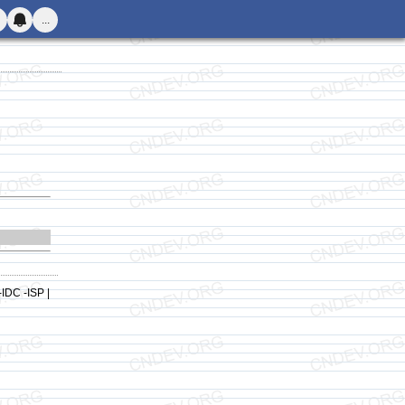
...
-IDC -ISP |