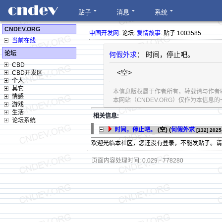
贴子
消息
系统
CNDEV.ORG
中国开发网
: 论坛:
爱情故事
: 贴子 1003585
当前在线
论坛
何假外求
： 时间，停止吧。
CBD
<空>
CBD开发区
个人
其它
本信息版权属于作者所有，转载请与作者
情感
本网站（CNDEV.ORG）仅作为本信
游戏
生活
相关信息:
论坛系统
时间，停止吧。
(空) (
何假外求
[132]
2025
欢迎光临本社区，您还没有登录，不能发贴子。
页面内容处理时间: 0.029 - 778280