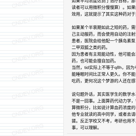
如果平均浓度达到了治疗目标，那
读者可以用微积分慢慢算）。如果
效用，这就提示了其实这种药对于
如果某个半衰期如此之短的药，需
己主动服药，而会使用自动的注射
患者，医院会给他配一个胰岛素泵
二甲双胍之类的药。
因为患者有主观能动性，他可能会
药，也可能会擅自加药。
当然，tid实际上不等于q8h，
能睡眠时间比正常人更久。你不能
吃药，更何况这个梦游的人还在感
说句题外话，其实医学生的数学水
不是一回事。上面算药代动力学，
算微积分，比如说计算血药浓度的
他专业就读的高中同学，或者去请教c
搓。反正学校又不考，考研也用不
事，可以理解。