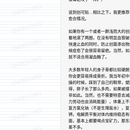
说到创可贴…相比之下，我更推荐
愈合情况。
如果你有一个或者一群浅而大的创
着地滚了两圈，在没有明显血管破
快速止血的同时，防止创面渗出物
候痊愈了会很容易留疤。当然，如
就不适合用凝血酶了。
大多数年轻人的身子骨都比较硬朗
你会更容易摔成骨折。我当年初中
操的时候，踩到了自己的鞋带，塑
得，胖子长了那么多肉，如果被撞
非如此。当然，也不需要特意去减
力劳动也会消耗能量），体重上不
复方氯化钠（不是生理盐水），复
钾。电解质平衡对体内维持稳态有
面，基本上都要喝点宝矿力，那东
差不多。