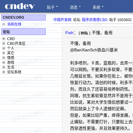
贴子
消息
系统
CNDEV.ORG
中国开发网
: 论坛:
程序员情感CBD
: 贴子 1003602
当前在线
论坛
Fish
：
不懂，备用
CBD
不懂，备用
CBD开发区
个人
@BanXianSch铁血川基米
其它
情感
游戏
利多喷剂，Ⅱ类，蓝瓶的，去弄一
生活
可以网购。不要买利多软膏，不要
论坛系统
几根延长管。如果你在街上，被你
恢复行动力。清创的时候，利多不
剂，而且久了还容易培养耐药性。
同理，抗生素软膏显然并不是用于
比如说，某对大学生情侣想要试一
然后就染上了令人遗憾的足藓。
但是，如果比较严重，痒得发痛，
止痛贴，不需要打针，只要贴上去
西穿透性更强，并且效果更持久。