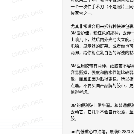
可以用二十年。我爸年轻的时候去
一个一次性手术刀（不是照片上同
传家宝之一。
尤其非常适合用来拆各种快递包裹
3M爱护佳，粉红色的那种，去弄
上喷几下，然后内外夹弓大立腕。
电脑、显示器的屏幕。或者你也可
两脚，给你射点乳白色的浑浊的黏
3M医用胶带有两种，纸胶带不容
容易撕掉，强度和防水性能比较弱
敏，而且正因为贴得更稳，所以撕
点痛。不要买国产品牌的胶带，更
值得考虑。
3M的便利贴非常牛逼。和普通便
去动它，它几乎不会自行脱落，至
胶。
uni的低重心中油笔，原装0.28/