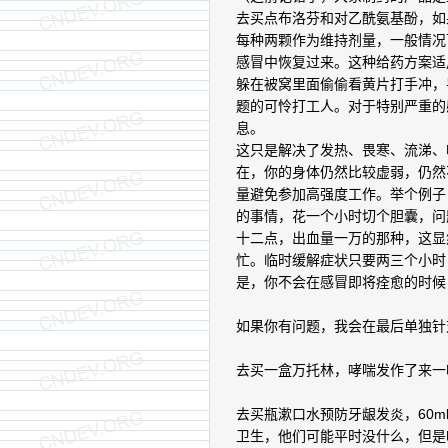
去买点布洛芬和对乙酰氨基酚，如
每种两颗作为维持剂量，一般情况
感冒中恢复过来。这种给药方案适
躲在被窝里面偷偷看黄片打手冲，
题的可怜打工人。对于特别严重的
息。
这只是解决了发热、畏寒、流涕、
在，你的身体仍然比较虚弱，仍然
量避免参加高强度工作。举个例子
的事情，花一个小时切个胆囊，问
十二点，出血量一万的那种，这显
忙。临时缓解症状只要两三个小时
是，你不会在感冒即将痊愈的时候
如果你有问题，我会在最后单独针
去买一盒万托林，哮喘发作了来一
去买瓶漱口水预防牙龈发炎，60
卫生，他们可能平时没什么，但是