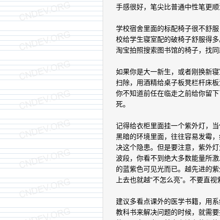
手感很好，笔尖比普通中性笔更顺
学校宿舍里面的标配椅子很不舒服
校给学生寝室配的破椅子舒服得多
淘宝拍照搜索图书馆的椅子，找同
如果你是大一新生，或者刚换新寝
扫除，用酒精给桌子板凳栏杆床板
你不知道前任在临走之前给你留下
死。
记得给衣柜里面挂一个紫外灯，当
黑暗的环境里面，往往容易发霉，
决这个隐患。但是要注意，紫外灯
波段，你看不到绝大多数能量所激
的蓝紫色可见光而已。越先进的紫
上去也就越“不怎么亮”。不要直
建议多看点课外的医学书籍，用系
教科书来解决问题的时候，就需要