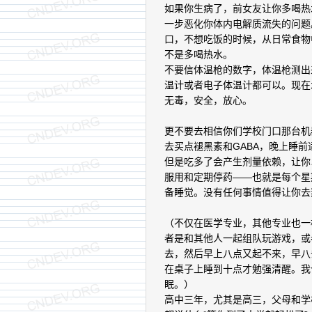
如果你生病了，前女友让你多喝热
一步恶化你体内电解质流失的问题
口，不想吃饭的时候，从日常食物
不是多喝热水。
不要信体温枪的数字，体温枪测出
温计或者电子体温计都可以。现在
无毒，安全，放心。
更不要去相信你们学校门口那台机
去买点褪黑素和GABA，晚上睡
但是吃多了会产生剂量依赖，让你
服用和定期停药——也就是每个星
备睡觉。没有任何事情值得让你去
（不仅在医学专业，其他专业也一
者是和其他人一起组队玩游戏，或
去，然后早上八点又起不来，早八
在桌子上睡到十点才勉强清醒。我
眠。）
高中三年，尤其是高三，父母和学