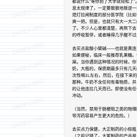
都说什么“等你到了大学就轻松了
息太规律了，一定要狠狠地叛逆一
熄灯拉闸制度的部分医学院（比如
爽一把。但是，也就只有大一大二
了。不少人心里都清楚，再熬下去
的呼吸暂停，或者睡得几乎醒不过
去买点盐酸小檗碱——也就是黄连
如果便秘，临床一般推荐乳果糖。
屎。当你遇到这种情况的时候，你
奶，大瓶的，保质期最多只有几天
次性喝1L左右，然后，在接下来
那种。牛奶不含任何有毒物质，并
的让他连拉几天而已。即使没有任
冲动。
（当然，禁用于肠梗阻之类的物理
导泻药容易产生更大的危险。）
去买点力保健，大正制药的小棕瓶
（之前记错了，大冢制药的产品是