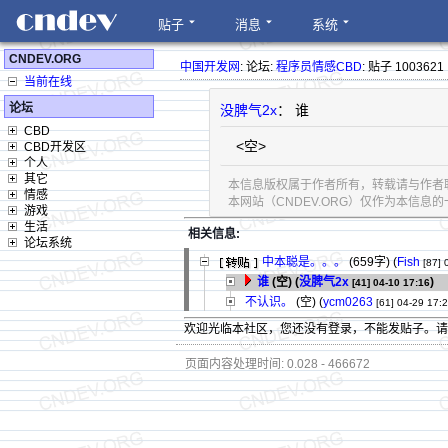
贴子
消息
系统
CNDEV.ORG
中国开发网
: 论坛:
程序员情感CBD
: 贴子 1003621
当前在线
论坛
没脾气2x
： 谁
CBD
<空>
CBD开发区
个人
其它
本信息版权属于作者所有，转载请与作者
情感
本网站（CNDEV.ORG）仅作为本信
游戏
生活
相关信息:
论坛系统
中本聪是。。。
(659字)
(
Fish
[87]
谁
(空) (
没脾气2x
)
[41]
04-10 17:16
不认识。
(空) (
ycm0263
[61]
04-29 17:
欢迎光临本社区，您还没有登录，不能发贴子。
页面内容处理时间: 0.028 - 466672