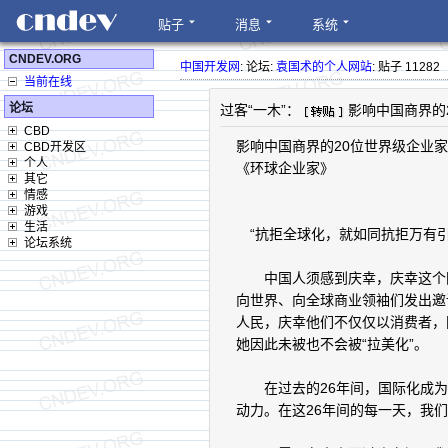
贴子
消息
系统
CNDEV.ORG
中国开发网
: 论坛:
袁国术的个人网站
: 贴子 11282
当前在线
论坛
过客“一木”：
影响中国商界的
CBD
影响中国商界的20位世界级企业
CBD开发区
个人
《环球企业家》
其它
情感
游戏
生活
“抗拒全球化，就如同抗拒万有引
论坛系统
中国人须感到庆幸，庆幸这个国家
向世界、向全球商业领袖们发出邀
人民，庆幸他们不仅仅以消费者，
她因此未被也不会被“拉美化”。
在过去的26年间，国际化成为
动力。在这26年间的每一天，我