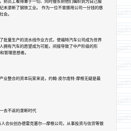
把员工看得重于一切、同时擅长把他们编织到为自己服
纪末垄断了钢铁工业。 作为一位不曾挪用公司一分钱的慈
社会。
批量生产的流水线作业方式，使福特汽车公司成为世界
人拥有汽车的愿望成为可能，间接导致了中产阶级的形
家和管理思想者。
业整合的资本玩家来说，约翰·皮尔庞特·摩根无疑是最
一去不返的垄断时代
与人合伙创办德雷克塞尔—摩根公司，从事投资与信贷等银