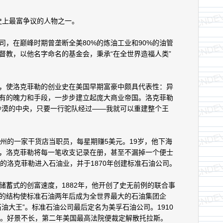
史上最富争议的人物之一。
在巅峰时期曾垄断全美80%的炼油工业和90%的油管
督教，以他名字命名的基金会，秉承“在全世界造福人类”
使洛克菲勒的创业史在美国早期富豪中颇具代表性：异
有的魄力和手段，一步步建立起庞大商业帝国。洛克菲勒
沙漠的中央，只要一行驼队经过——我就可以重建整个王
的一家干货店当职员，每星期赚5美元。19岁，他下海
，洛克菲勒将每一笔收支记录在册，甚至不漏掉一个便士
的洛克菲勒进入石油业，并于1870年创建标准石油公司。
式的创富速度，1882年，他开创了史无前例的联合事
的结构使标准石油两年后成为全世界最大的石油集团企
油大王”。标准石油公司最后定名为美孚石油公司。1910
元。好景不长，第二年美国最高法院便裁定解散托拉斯。