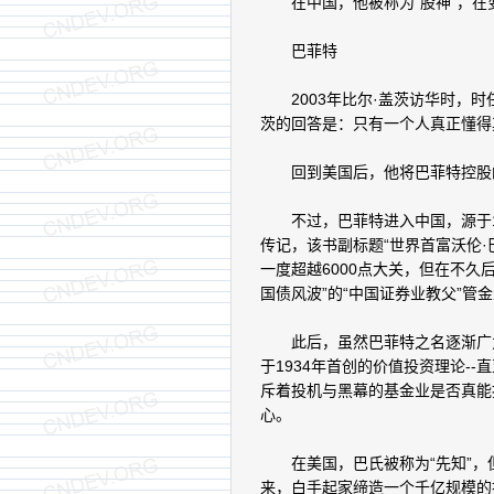
在中国，他被称为“股神”，在
巴菲特
2003年比尔·盖茨访华时，时
茨的回答是：只有一个人真正懂得
回到美国后，他将巴菲特控股的
不过，巴菲特进入中国，源于19
传记，该书副标题“世界首富沃伦
一度超越6000点大关，但在不久后
国债风波”的“中国证券业教父”管
此后，虽然巴菲特之名逐渐广为
于1934年首创的价值投资理论-
斥着投机与黑幕的基金业是否真能
心。
在美国，巴氏被称为“先知”，但
来，白手起家缔造一个千亿规模的