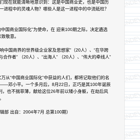
现在就能清晰地意识到：这是中国商业史，也是中国历
一进程中的灵魂人物？哪些人是这一进程中的中流砥柱？
国商业国际化”为使命，在 迎来100期之际，决定遴选
以致敬意。
响中国商界的世界级企业家及思想家”（20人）、“在华跨
合作者” （20人）、“出海人” （20人）、“伟大的牵线人”
亿万从“中国商业国际化”中获益的人们，都将记取他们的名
—邓小平。一个多月后，8月22日，正巧是其100年诞辰
特刊，也不揣菲薄，献给这位26年前以矮小身躯，在劫后风
。
 出自：2004年7月 总第100期）