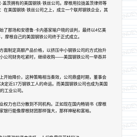
盖茨拥有的美国钢铁·铁丝公司。摩根用拉拢盖茨律师等
：在美国钢铁·铁丝公司之上，成立一个联邦钢铁企业，其
了那场和安德鲁·卡内基家喻户晓的谈判，最终以4亿美
1年，摩根自己的美国钢铁公司终于正式成立。
面制定高额产品价格，以挤压中小钢铁公司的方式抬升
小公司财务吃紧时，继续收购——美国钢铁公司一举吞并
开始降价，这种策略相当奏效，公司鼎盛时期，董事会
以决定近17万钢铁工人的命运。而美国钢铁公司也成为美国
元的工业公司。
权力也已分散到不同机构。正如现在国内畅销书《摩根
家银行能像摩根财团那样强大，那样神秘和富裕。