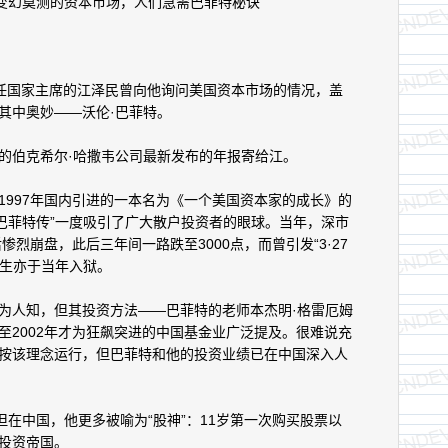
变幻莫测的资本市场，人们急需巴菲特秘诀
任国家主席的江泽民曾向他询问美国资本市场的情况，盖
其中奥妙——沃伦·巴菲特。
伯克希尔·哈撒韦公司最新发布的年报寄给江。
97年国内引进的一本名为《一个美国资本家的成长》的
·巴菲特传”一度吸引了广大散户投资者的眼球。当年，深市
惨烈崩盘，此后三年间一路跌至3000点，而曾引发“3·27
金生亦于当年入狱。
人知，但其投资方法——巴菲特的老师本杰明·格雷厄姆
-直至2002年才为狂飙突进的中国基金业广泛提及。很难说充
按该理念运行，但巴菲特和他的投资业绩已在中国深入人
在中国，他更多被喻为“股神”：11岁第一次购买股票以
投资帝国。