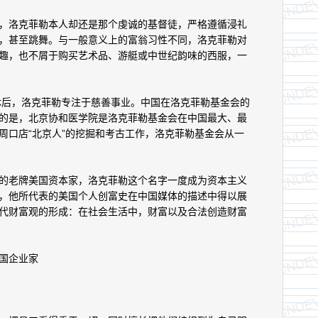
洛克菲勒本人却还是那个虔诚的基督徒，严格遵循浸礼
，甚至跳舞。与一般意义上的富翁习性不同，洛克菲勒对
趣，也不屑于购买艺术品、游艇或中世纪韵味的西服，一
后，洛克菲勒专注于慈善事业。中国在洛克菲勒基金会的
的是，北京协和医学院是洛克菲勒基金会在中国最大、最
周口店“北京人”的挖掘和考古工作，洛克菲勒基金会从一
老牌美国资本家，洛克菲勒这个名字一度成为资本主义
，他所代表的美国个人创富史在中国媒体的描述中得以展
代财富观的形成：在社会生活中，财富以及合法创造财富
国企业家