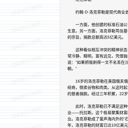
约翰·D·洛克菲勒是现代商业
一方面，他创建的标准石油公司，
生意。另一方面，洛克菲勒笃信基
的宗旨，捐款总额高达5亿美元。
这种看似相互冲突的精神状态，
常冷静、精明，富有远见，凭借独
说：“如果把我剥得一文不名丢在
朝。”
16岁的洛克菲勒在美国俄亥俄州
经商，倒卖谷物和肉类。从这时起
的慈善捐款。经过三年积累，22岁
此时，洛克菲勒已不满足这种储蓄
业——托拉斯。这个极易聚集财富
业。洛克菲勒成了蜚声海内外的“石
年，洛克菲勒的财富已达10亿美