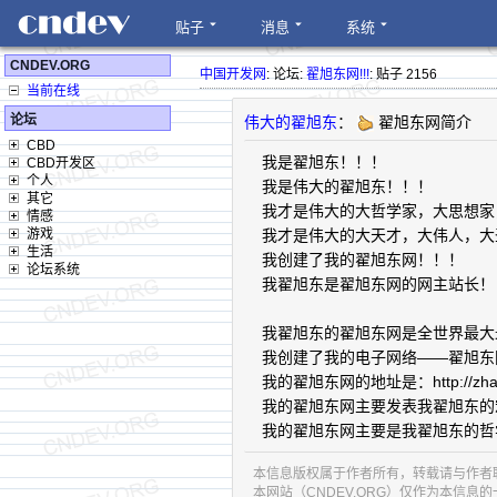
贴子
消息
系统
CNDEV.ORG
中国开发网
: 论坛:
翟旭东网!!!
: 贴子 2156
当前在线
论坛
伟大的翟旭东
：
翟旭东网简介
CBD
我是翟旭东！！！
CBD开发区
个人
我是伟大的翟旭东！！！
其它
我才是伟大的大哲学家，大思想家
情感
游戏
我才是伟大的大天才，大伟人，大
生活
我创建了我的翟旭东网！！！
论坛系统
我翟旭东是翟旭东网的网主站长！
我翟旭东的翟旭东网是全世界最大
我创建了我的电子网络——翟旭东
我的翟旭东网的地址是：http://zhaix
我的翟旭东网主要发表我翟旭东的
我的翟旭东网主要是我翟旭东的哲
本信息版权属于作者所有，转载请与作者
本网站（CNDEV.ORG）仅作为本信