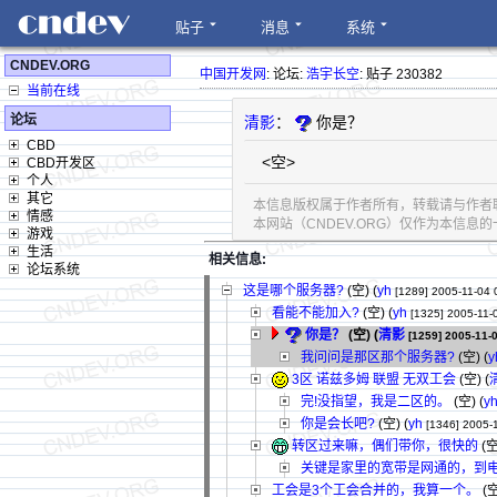
贴子
消息
系统
CNDEV.ORG
中国开发网
: 论坛:
浩宇长空
: 贴子 230382
当前在线
论坛
清影
：
你是？
CBD
<空>
CBD开发区
个人
其它
本信息版权属于作者所有，转载请与作者
情感
本网站（CNDEV.ORG）仅作为本信
游戏
生活
相关信息:
论坛系统
这是哪个服务器?
(空) (
yh
[1289]
2005-11-04 
看能不能加入?
(空) (
yh
[1325]
2005-11-
你是？
(空) (
清影
[1259]
2005-11-
我问问是那区那个服务器?
(空) (
y
3区 诺兹多姆 联盟 无双工会
(空) (
完!没指望，我是二区的。
(空) (
y
你是会长吧?
(空) (
yh
[1346]
2005-
转区过来嘛，偶们带你，很快的
(空
关键是家里的宽带是网通的，到电
工会是3个工会合并的，我算一个。
(空