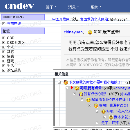
贴子
消息
系统
CNDEV.ORG
中国开发网
: 论坛:
袁国术的个人网站
: 贴子 23694
当前在线
论坛
chinayuan
：
呵呵,我有点晕!
CBD
呵呵,我有点晕,怎么搞得我好象老
CBD开发区
个人
我有点受宠若惊的感觉.不过,我怎
其它
情感
本信息版权属于作者所有，转载请与作者
游戏
本网站（CNDEV.ORG）仅作为本信
生活
论坛系统
相关信息:
下次见我的时候不要叫我小姑娘了！
(2
呵呵,我有点晕!
(78字)
(
chinayu
我有点伤心哦！
(20字)
(
小姑
喔唷,梁勤呀?你还在线上
嘿嘿！我没有误会
好吧,下次来北
我本来就
走了，拜拜
(5字)
(