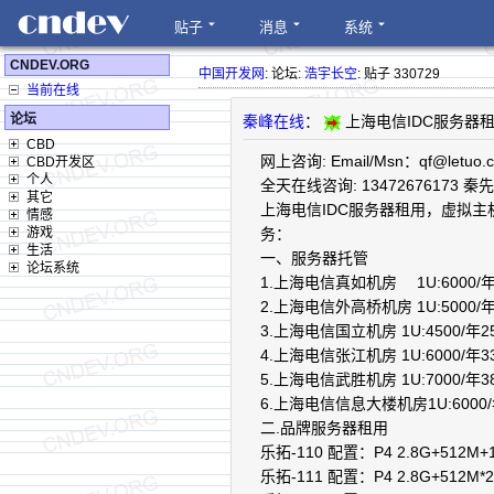
贴子
消息
系统
CNDEV.ORG
中国开发网
: 论坛:
浩宇长空
: 贴子 330729
当前在线
论坛
秦峰在线
：
上海电信IDC服务器租用
CBD
网上咨询: Email/Msn：qf@letuo.
CBD开发区
个人
全天在线咨询: 13472676173 秦
其它
上海电信IDC服务器租用，虚拟
情感
游戏
务：
生活
一、服务器托管
论坛系统
1.上海电信真如机房 1U:6000/年3
2.上海电信外高桥机房 1U:5000/年
3.上海电信国立机房 1U:4500/年2
4.上海电信张江机房 1U:6000/年3
5.上海电信武胜机房 1U:7000/年3
6.上海电信信息大楼机房1U:6000/年
二.品牌服务器租用
乐拓-110 配置：P4 2.8G+512M
乐拓-111 配置：P4 2.8G+512M