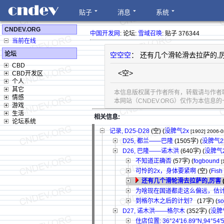
贴子
消息
系统
CNDEV.ORG
中国开发网
: 论坛:
雪域召唤
: 贴子 376344
当前在线
论坛
空空空
： 还有几个滑轮滑去拉萨的,
CBD
<空>
CBD开发区
个人
其它
本信息版权属于作者所有，转载请与作者
情感
本网站（CNDEV.ORG）仅作为本信
游戏
生活
相关信息:
论坛系统
记录, D25-D28
(空) (
没脾气2x
[1902]
2006-0
D25, 都兰——巴隆
(1505字)
(
没脾气2
D26, 巴隆——诺木洪
(640字)
(
没脾气
不知道正确否
(57字)
(
fogbound
[
可怜的2x，身体要紧啊
(空) (
Fish
还有几个滑轮滑去拉萨的,厉害
(
为啥现在国道都走这么偏远，估
到格尔木之后的计划？
(17字)
(
so
D27, 诺木洪——格尔木
(352字)
(
没脾
住店位置: 36°24'16.89"N,94°54