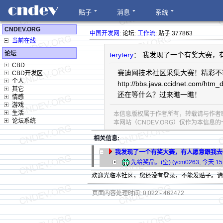
贴子
消息
系统
CNDEV.ORG
中国开发网
: 论坛:
工作流
: 贴子 377863
当前在线
论坛
terytery
： 我发现了一个有奖大赛，
CBD
赛迪网技术社区采集大赛！精彩不
CBD开发区
个人
http://bbs.java.ccidnet.com/htm_
其它
还在等什么？过来瞧一瞧！
情感
游戏
生活
本信息版权属于作者所有，转载请与作者
论坛系统
本网站（CNDEV.ORG）仅作为本信
相关信息:
我发现了一个有奖大赛，有人愿意跟我去
先给奖品。(空) (ycm0263, 今天 15:
欢迎光临本社区，您还没有登录，不能发贴子。
页面内容处理时间: 0.022 - 462472