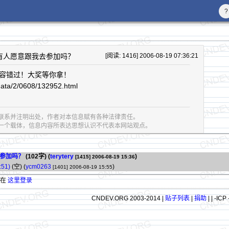
?
有人愿意跟我去参加吗？
[阅读: 1416] 2006-08-19 07:36:21
容错过！大奖等你拿！
data/2/0608/132952.html
联系并注明出处，作者对本信息赋有各种法律责任。
息的一个载体，信息内容所表达思想认识不代表本网站观点。
参加吗？
(102字)
(
terytery
)
[1415]
2006-08-19 15:36
51)
(空) (
ycm0263
)
[1401]
2006-08-19 15:55
请在
这里登录
CNDEV.ORG 2003-2014 |
贴子列表
|
捐助
|
| -ICP 