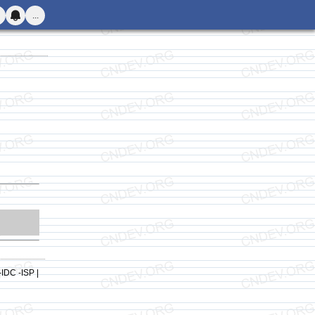
...
-IDC -ISP |