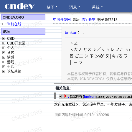
贴子
消息
系统
CNDEV.ORG
中国开发网
: 论坛:
浩宇长空
: 贴子 567218
当前在线
论坛
bmkun
： .
CBD
ヽ∠
CBD开发区
个人
ヽㄊノ とス ゝ╱ヽ ヽレ ノこ ヽ/ 
其它
ㄖ ごエ ン ㄗ ンめ' ヌ│キ /ろ フ│
情感
游戏
│ ー フ
生活
论坛系统
本信息版权属于作者所有，转载请与作者
本网站（CNDEV.ORG）仅作为本信
相关信息:
.
(112字)
(
bmkun
)
[1555]
2007-09-25 08:36
欢迎光临本社区，您还没有登录，不能发贴子。
页面内容处理时间: 0.019 - 489296