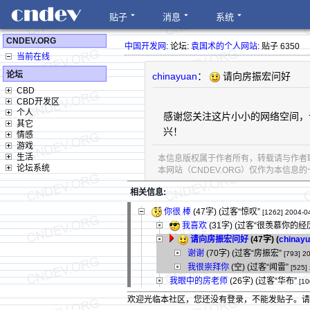
贴子
消息
系统
CNDEV.ORG
中国开发网
: 论坛:
袁国术的个人网站
: 贴子 6350
当前在线
论坛
chinayuan
：
请向房振宏问好
CBD
CBD开发区
个人
感谢您关注这片小小的网络空间，
其它
兴！
情感
游戏
生活
本信息版权属于作者所有，转载请与作者
论坛系统
本网站（CNDEV.ORG）仅作为本信
相关信息:
你很 棒
(47字)
(过客“惊叹”
[1262]
2004-0
我喜欢
(31字)
(过客“很羡慕你的经
请向房振宏问好
(47字)
(
chinay
谢谢
(70字)
(过客“房振宏”
[793]
20
我很崇拜你
(空) (过客“闻雷”
[525]
我眼中的房老师
(26字)
(过客“华布”
[10
欢迎光临本社区，您还没有登录，不能发贴子。