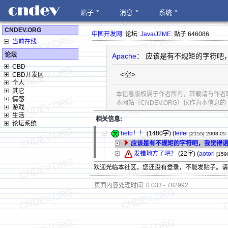
贴子
消息
系统
CNDEV.ORG
中国开发网
: 论坛:
Java/J2ME
: 贴子 646086
当前在线
论坛
Apache
： 应该是有不规矩的字符吧
CBD
<空>
CBD开发区
个人
其它
本信息版权属于作者所有，转载请与作者
情感
本网站（CNDEV.ORG）仅作为本信
游戏
生活
相关信息:
论坛系统
help！！
(1480字)
(
feifei
[2155]
2008-05-
应该是有不规矩的字符吧，我觉得
发错地方了吧？
(22字)
(
aotori
[159
欢迎光临本社区，您还没有登录，不能发贴子。
页面内容处理时间: 0.033 - 782992