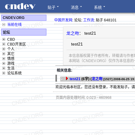
贴子
消息
系统
CNDEV.ORG
中国开发网
: 论坛:
工作流
: 贴子 648101
当前在线
论坛
龙之吻
： test21
CBD
test21
CBD开发区
个人
其它
本信息版权属于作者所有，转载请与作者
情感
本网站（CNDEV.ORG）仅作为本信
游戏
生活
相关信息:
论坛系统
test21
(6字)
(
龙之吻
[1527]
2008-06-25 19
欢迎光临本社区，您还没有登录，不能发贴子。
页面内容处理时间: 0.023 - 460968