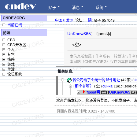
贴子
消息
系统
CNDEV.ORG
中国开发网
: 论坛:
一隅
: 贴子 657049
当前在线
论坛
UnKnow365
： fjpost啊
CBD
<空>
CBD开发区
个人
其它
本信息版权属于作者所有，转载请与作者
情感
本网站（CNDEV.ORG）仅作为本信
游戏
生活
相关信息:
论坛系统
省公司给了个统一的邮件地址
(42字)
(
U
那个省啊？
(空) (
cui-kai
[1615]
2008-07
fjpost啊
(空) (
UnKnow365
[16
欢迎光临本社区，您还没有登录，不能发贴子。
页面内容处理时间: 0.023 - 1437400