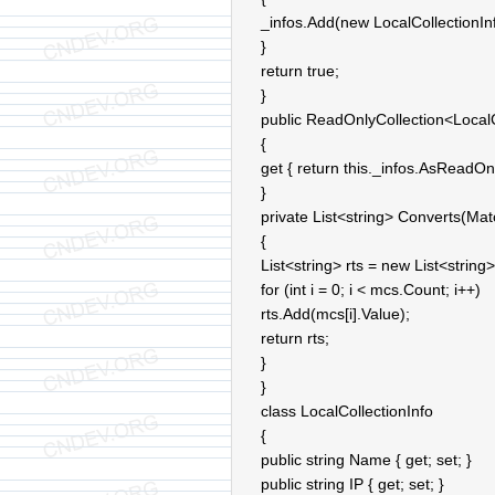
_infos.Add(new LocalCollectionInfo
}
return true;
}
public ReadOnlyCollection<LocalC
{
get { return this._infos.AsReadOnl
}
private List<string> Converts(Mat
{
List<string> rts = new List<string>
for (int i = 0; i < mcs.Count; i++)
rts.Add(mcs[i].Value);
return rts;
}
}
class LocalCollectionInfo
{
public string Name { get; set; }
public string IP { get; set; }