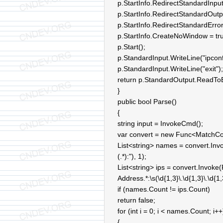
p.StartInfo.RedirectStandardInput
p.StartInfo.RedirectStandardOutpu
p.StartInfo.RedirectStandardError
p.StartInfo.CreateNoWindow = tr
p.Start();
p.StandardInput.WriteLine("ipconf
p.StandardInput.WriteLine("exit");
return p.StandardOutput.ReadTo
}
public bool Parse()
{
string input = InvokeCmd();
var convert = new Func<MatchColle
List<string> names = convert.In
(.*):"), 1);
List<string> ips = convert.Invo
Address.*:\s(\d{1,3}\.\d{1,3}\.\d{1,3
if (names.Count != ips.Count)
return false;
for (int i = 0; i < names.Count; i++
{