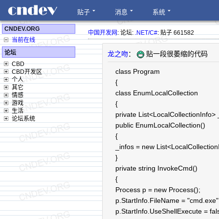
贴子
消息
系统
CNDEV.ORG
中国开发网
: 论坛:
.NET/C#
: 贴子 661582
当前在线
论坛
龙之吻
：
贴一段很萎缩的代码
CBD
class Program
CBD开发区
个人
{
其它
class EnumLocalCollection
情感
游戏
{
生活
private List<LocalCollectionInfo> 
论坛系统
public EnumLocalCollection()
{
_infos = new List<LocalCollection
}
private string InvokeCmd()
{
Process p = new Process();
p.StartInfo.FileName = "cmd.exe"
p.StartInfo.UseShellExecute = fal