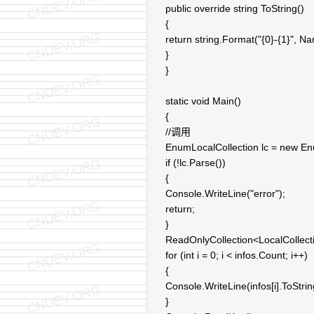
public override string ToString()
{
return string.Format("{0}-{1}", Na
}
}
static void Main()
{
//调用
EnumLocalCollection lc = new En
if (!lc.Parse())
{
Console.WriteLine("error");
return;
}
ReadOnlyCollection<LocalCollectio
for (int i = 0; i < infos.Count; i++)
{
Console.WriteLine(infos[i].ToStrin
}