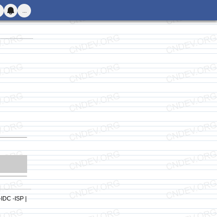
...
-IDC -ISP |