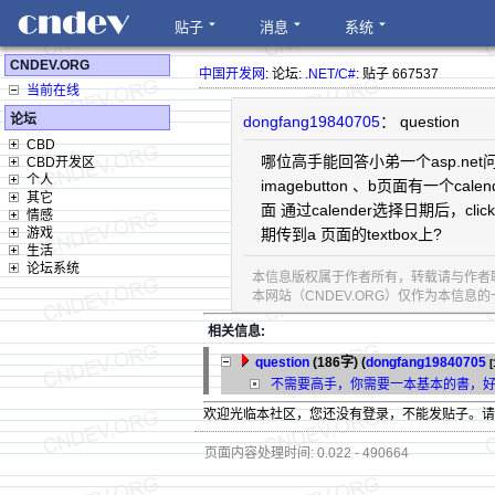
贴子
消息
系统
CNDEV.ORG
中国开发网
: 论坛:
.NET/C#
: 贴子 667537
当前在线
论坛
dongfang19840705
： question
CBD
哪位高手能回答小弟一个asp.net问题
CBD开发区
个人
imagebutton 、b页面有一个calend
其它
面 通过calender选择日期后，cl
情感
游戏
期传到a 页面的textbox上?
生活
论坛系统
本信息版权属于作者所有，转载请与作者
本网站（CNDEV.ORG）仅作为本信
相关信息:
question
(186字)
(
dongfang19840705
[
不需要高手，你需要一本基本的書，
欢迎光临本社区，您还没有登录，不能发贴子。
页面内容处理时间: 0.022 - 490664