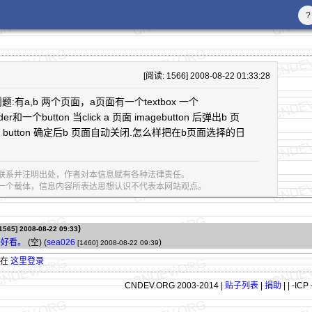
?
[阅读: 1566] 2008-08-22 01:33:28
:有a,b 两个页面，a页面有一个textbox 一个
er和一个button 当click a 页面 imagebutton 后弹出b 页
ick button 确定后b 页面自动关闭.怎么样把在b页面选择的日
联系并注明出处，作者对本信息赋有各种法律责任。
息的一个载体，信息内容所表达思想认识不代表本网站观点。
)
1565]
2008-08-22 09:33
好好看。
(空) (
sea026
)
[1460]
2008-08-22 09:39
请在
这里登录
CNDEV.ORG 2003-2014 |
贴子列表
|
捐助
|
| -ICP 