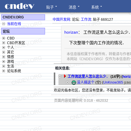
贴子
消息
系统
CNDEV.ORG
中国开发网
: 论坛:
工作流
: 贴子 669127
当前在线
论坛
horizan
： 工作流这里人怎么这么少
CBD
下次整理个国内工作流的情况．
CBD开发区
个人
其它
本信息版权属于作者所有，转载请与作者
情感
本网站（CNDEV.ORG）仅作为本信
游戏
生活
相关信息:
论坛系统
工作流这里人怎么这么少．
(14字)
(
hori
没人搞这个
(空) (
UnKnow365
[150
欢迎光临本社区，您还没有登录，不能发贴子。
页面内容处理时间: 0.018 - 462032