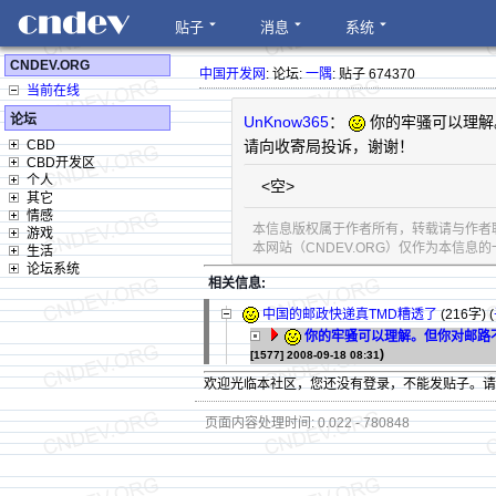
贴子
消息
系统
CNDEV.ORG
中国开发网
: 论坛:
一隅
: 贴子 674370
当前在线
论坛
UnKnow365
：
你的牢骚可以理解
CBD
请向收寄局投诉，谢谢！
CBD开发区
个人
<空>
其它
情感
本信息版权属于作者所有，转载请与作者
游戏
本网站（CNDEV.ORG）仅作为本信
生活
论坛系统
相关信息:
中国的邮政快递真TMD糟透了
(216字)
(
你的牢骚可以理解。但你对邮路
)
[1577]
2008-09-18 08:31
欢迎光临本社区，您还没有登录，不能发贴子。
页面内容处理时间: 0.022 - 780848