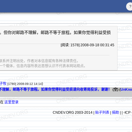
?
。但你对邮路不理解，邮路不等于旅程。如果你觉得利益受损
[阅读: 1578] 2008-09-18 00:31:45
联系并注明出处，作者对本信息赋有各种法律责任。
息的一个载体，信息内容所表达思想认识不代表本网站观点。
子牧
)
[1780]
2008-09-12 14:14
不理解，邮路不等于旅程。如果你觉得利益受损请向收寄局投诉，谢谢！
(空) (
UnKno
请在
这里登录
CNDEV.ORG 2003-2014 |
贴子列表
|
捐助
|
| -ICP 