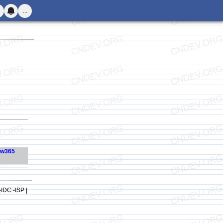
...
w365
-IDC -ISP |