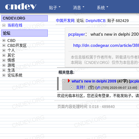
贴子
消息
系统
CNDEV.ORG
中国开发网
: 论坛:
Delphi/BCB
: 贴子 682429
当前在线
论坛
pcplayer
： what's new in delphi 20
CBD
http://dn.codegear.com/article/3
CBD开发区
个人
其它
本信息版权属于作者所有，转载请与作者
情感
本网站（CNDEV.ORG）仅作为本信
游戏
生活
相关信息:
论坛系统
what's new in delphi 2009
(47字)
(
pcpl
支持！
(空) (
yh
)
[705]
2020-06-07 13:49
欢迎光临本社区，您还没有登录，不能发贴子。
页面内容处理时间: 0.018 - 489840