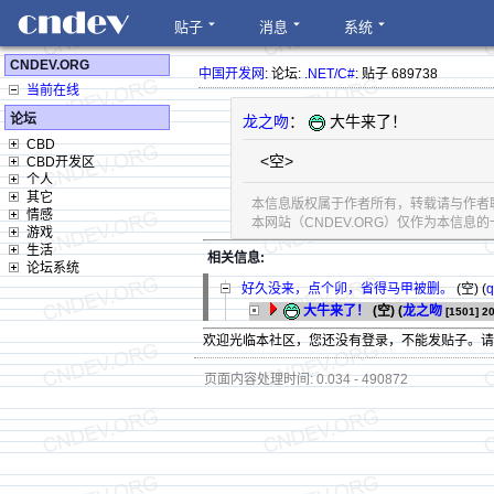
贴子
消息
系统
CNDEV.ORG
中国开发网
: 论坛:
.NET/C#
: 贴子 689738
当前在线
论坛
龙之吻
：
大牛来了！
CBD
<空>
CBD开发区
个人
其它
本信息版权属于作者所有，转载请与作者
情感
本网站（CNDEV.ORG）仅作为本信
游戏
生活
相关信息:
论坛系统
好久没来，点个卯，省得马甲被删。
(空) (
q
大牛来了！
(空) (
龙之吻
[1501]
20
欢迎光临本社区，您还没有登录，不能发贴子。
页面内容处理时间: 0.034 - 490872