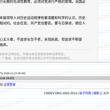
行长期的先进性教育，必须对党进行严格的管理。治国必
届领导人对历史运动规律有着清醒和科学的认识。历史
相对的。社会在变，共产党也要变。要与日俱进，顺应人
主义者，不追求长生不老，永恒执政，但追求不断提
抛弃。
联系并注明出处，作者对本信息赋有各种法律责任。
息的一个载体，信息内容所表达思想认识不代表本网站观点。
)
75]
2008-12-15 08:49
)
2-24 19:37
请在
这里登录
CNDEV.ORG 2003-2014 |
贴子列表
|
捐助
|
| -ICP 