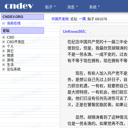
贴子
消息
系统
CNDEV.ORG
中国开发网
: 论坛:
一隅
: 贴子 691076
当前在线
论坛
UnKnow365
： .
CBD
在纪念中国共产党的十一届三中全
CBD开发区
个人
很到位，但是，我最欣赏胡锦涛的
其它
不是一劳永逸、一成不变的，过去
情感
游戏
有不等于现在拥有，现在拥有不等于
生活
论坛系统
现在，有些人加入共产党不是为
务，是想让自己先过上好日子，自
力抓住机遇，一有权，就要把自己
是大捞特捞，一有机会，他们就忘
废。他们已没有任何先进性可言了
义，正是在饕餮民脂民膏。如果让
显然，胡锦涛看到了这种情况。
位是一劳永逸的。如果党再不改，