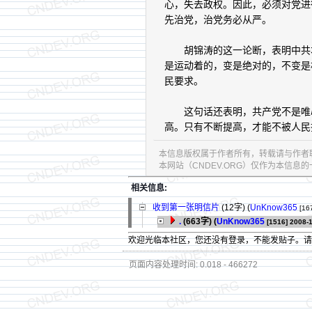
心，失去政权。因此，必须对党进
先治党，治党务必从严。
胡锦涛的这一论断，表明中共本
是运动着的，变是绝对的，不变是
民要求。
这句话还表明，共产党不是唯心
高。只有不断提高，才能不被人民
本信息版权属于作者所有，转载请与作者
本网站（CNDEV.ORG）仅作为本信
相关信息:
收到第一张明信片
(12字)
(
UnKnow365
[16
.
(663字)
(
UnKnow365
[1516]
2008-1
欢迎光临本社区，您还没有登录，不能发贴子。
页面内容处理时间: 0.018 - 466272