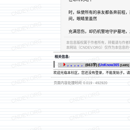
时，纵使所有的亲友都各奔前程，
间，眼睛里虽然
充满悲伤，却仍机警地守护墓地，
本信息版权属于作者所有，转载请与作者
本网站（CNDEV.ORG）仅作为本信
相关信息:
，。，。，
(663字)
(
UnKnow365
[1485]
欢迎光临本社区，您还没有登录，不能发贴子。
页面内容处理时间: 0.019 - 492920