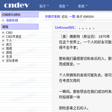
贴子
消息
系统
CNDEV.ORG
中国开发网
: 论坛:
一隅
: 贴子 696004
当前在线
论坛
UnKnow365
： ，。，。，
CBD
〖美〗佛斯特（参议员） 1870年
CBD开发区
个人
在这个世界上，一个人的好友可能
其它
得不忠不孝；
情感
游戏
生活
那些我们最感密切和亲近的人，那
论坛系统
而成叛逆。一
个人所拥有的金钱可能失去，很可
在考虑欠周的
一瞬间。那些惯会在我们成功时来
时投掷第一块
阴险恶毒之石的人。