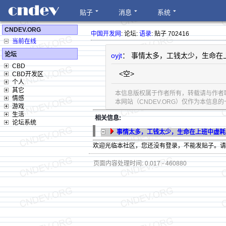
贴子
消息
系统
CNDEV.ORG
中国开发网
: 论坛:
语录
: 贴子 702416
当前在线
论坛
oyjt
： 事情太多，工钱太少，生命在上班中虚耗 
CBD
<空>
CBD开发区
个人
其它
本信息版权属于作者所有，转载请与作者
情感
本网站（CNDEV.ORG）仅作为本信
游戏
生活
相关信息:
论坛系统
事情太多，工钱太少，生命在上班中虚耗 (空) (se
欢迎光临本社区，您还没有登录，不能发贴子。
页面内容处理时间: 0.017 - 460880