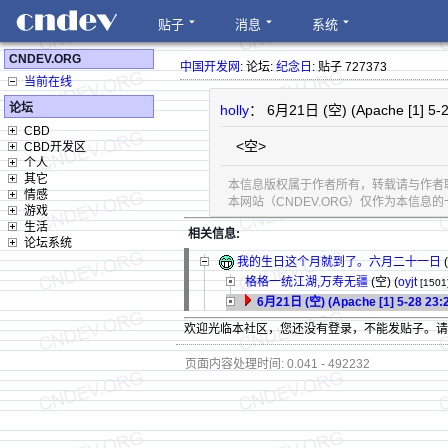
贴子
消息
系统
CNDEV.ORG
中国开发网
: 论坛:
纪念日
: 贴子 727373
当前在线
论坛
holly
： 6月21日 (空) (Apache [1] 5-2
CBD
<空>
CBD开发区
个人
其它
本信息版权属于作者所有，转载请与作者
情感
本网站（CNDEV.ORG）仅作为本信
游戏
生活
相关信息:
论坛系统
我的生日这个月就到了。六月二十一日
(
格格一统江湖,万寿无疆
(空) (
oyjt
[1501
6月21日 (空) (Apache [1] 5-28 23:
欢迎光临本社区，您还没有登录，不能发贴子。
页面内容处理时间: 0.041 - 492232