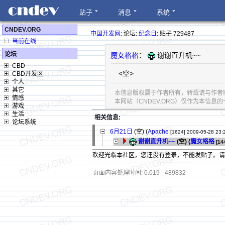
贴子
消息
系统
CNDEV.ORG
中国开发网
: 论坛:
纪念日
: 贴子 729487
当前在线
论坛
魔女格格
：
谢谢直升机~~
CBD
<空>
CBD开发区
个人
其它
本信息版权属于作者所有，转载请与作者
情感
本网站（CNDEV.ORG）仅作为本信
游戏
生活
相关信息:
论坛系统
6月21日
(空) (
Apache
[1624]
2009-05-28 23:
谢谢直升机~~
(空) (
魔女格格
[14
欢迎光临本社区，您还没有登录，不能发贴子。
页面内容处理时间: 0.019 - 489832