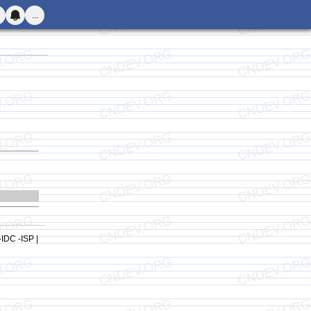
...
-IDC -ISP |