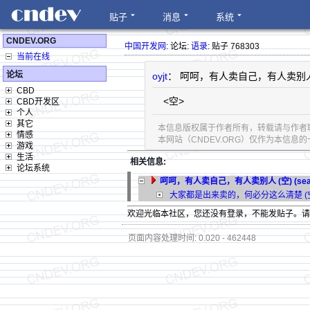
贴子
消息
系统
CNDEV.ORG
中国开发网
: 论坛:
语录
: 贴子 768303
当前在线
论坛
oyjt
： 呵呵，有人卖自己，有人卖别人 (空) (
CBD
<空>
CBD开发区
个人
其它
本信息版权属于作者所有，转载请与作者
情感
本网站（CNDEV.ORG）仅作为本信
游戏
生活
相关信息:
论坛系统
呵呵，有人卖自己，有人卖别人 (空) (sealw [
大家都是出来卖的，何必分这么清楚 (空) (Fis
欢迎光临本社区，您还没有登录，不能发贴子。
页面内容处理时间: 0.020 - 462448