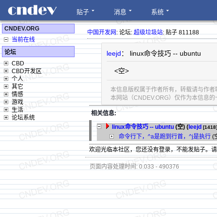
贴子
消息
系统
CNDEV.ORG
中国开发网
: 论坛:
超级垃圾站
: 贴子 811188
当前在线
论坛
leejd
： linux命令技巧 -- ubuntu
CBD
<空>
CBD开发区
个人
其它
本信息版权属于作者所有，转载请与作者
情感
本网站（CNDEV.ORG）仅作为本信
游戏
生活
相关信息:
论坛系统
linux命令技巧 -- ubuntu
(空) (
leejd
[1418
命令行下，^a是跑到行首，^j是执行
(空
欢迎光临本社区，您还没有登录，不能发贴子。
页面内容处理时间: 0.033 - 490376