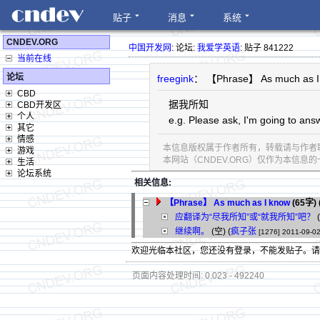
贴子
消息
系统
CNDEV.ORG
中国开发网
: 论坛:
我爱学英语
: 贴子 841222
当前在线
论坛
freegink
： 【Phrase】 As much as I
CBD
据我所知
CBD开发区
个人
e.g. Please ask, I'm going to an
其它
情感
本信息版权属于作者所有，转载请与作者
游戏
本网站（CNDEV.ORG）仅作为本信
生活
论坛系统
相关信息:
【Phrase】 As much as I know
(65字)
应翻译为“尽我所知”或“就我所知”吧？
(
继续啊。
(空) (
疯子张
[1276]
2011-09-02
欢迎光临本社区，您还没有登录，不能发贴子。
页面内容处理时间: 0.023 - 492240