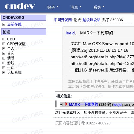
贴子
消息
系统
CNDEV.ORG
中国开发网
: 论坛:
超级垃圾站
: 贴子 859336
当前在线
论坛
leejd
： MARK一下死李的
CBD
[CCF].Mac OSX SnowLeopard 10
CBD开发区
个人
[阅读:25] 2010-11-16 13:17:16
其它
http://et8.org/details.php?id=137
情感
游戏
http://et8.org/details.php?id=135
生活
一個11G 是server版,我沒有裝,
论坛系统
本信息版权属于作者所有，转载请与作者
本网站（CNDEV.ORG）仅作为本信
相关信息:
MARK一下死李的
(189字)
(
leejd
[1314]
2
欢迎光临本社区，您还没有登录，不能发贴子。
页面内容处理时间: 0.022 - 460928