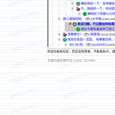
偶先响应一下：支持烟总请
行，我组织一下，时间就
偶响应了你那么久
周三或周四吧。
(空) (
大字报
[1481]
201
我没问题，不过貌似你吆喝
烟总今晚带着指甲刀到江
顶泰拳王！
(空) (
周星驰
[1412]
2010
我现在就是一混混， 啥事都没有
BS XB 的。
(空) (
ycm0263
[1333]
欢迎光临本社区，您还没有登录，不能发贴子。
页面内容处理时间: 0.022 - 517896