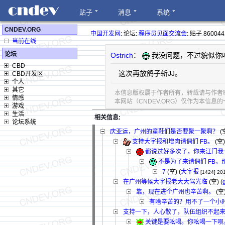
贴子
消息
系统
CNDEV.ORG
中国开发网
: 论坛:
程序员见面交流会
: 贴子 860044
当前在线
论坛
Ostrich
：
我没问题，不过貌似你
CBD
这次再放鸽子斩JJ。
CBD开发区
个人
其它
本信息版权属于作者所有，转载请与作者
情感
本网站（CNDEV.ORG）仅作为本信
游戏
生活
相关信息:
论坛系统
庆亚运，广州的童鞋们是否要聚一聚啊？
(空
支持大字报和增肉请偶们 FB。
(空)
都说过好多次了，你来江门我
不是为了来请偶们 FB
7
(空) (
大字报
[1424]
201
在广州等候大字报老大大驾光临
(空) (
靠，现在进个广州也辛苦啊。
(空)
有啥辛苦的？用不了一个小
支持一下，人心散了，队伍组织不起
关键是要吆喝。你吆喝一下呗