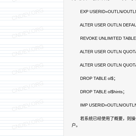
EXP USERID=OUTLN/OUTL
ALTER USER OUTLN DEFAULT
REVOKE UNLIMITED TABLE
ALTER USER OUTLN QUOTA
ALTER USER OUTLN QUOTA U
DROP TABLE ol$；
DROP TABLE ol$hints；
IMP USERID=OUTLN/OUTLN
若系统已经使用了概要，则操作
户。