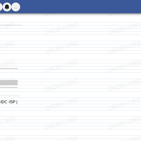
...
-IDC -ISP |