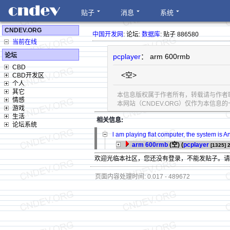
贴子
消息
系统
CNDEV.ORG
中国开发网
: 论坛:
数据库
: 贴子 886580
当前在线
论坛
pcplayer
： arm 600rmb
CBD
<空>
CBD开发区
个人
其它
本信息版权属于作者所有，转载请与作者
情感
本网站（CNDEV.ORG）仅作为本信
游戏
生活
相关信息:
论坛系统
l am playing flat computer, the system is A
arm 600rmb
(空) (
pcplayer
[1325]
欢迎光临本社区，您还没有登录，不能发贴子。
页面内容处理时间: 0.017 - 489672