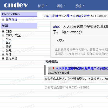
贴子
消息
系统
CNDEV.ORG
中国开发网
: 论坛:
程序员见面交流会
: 贴子 888601
当前在线
论坛
aho
： 人大代表透露中纪委正起草财
CBD
了。（@duowang）
CBD开发区
个人
<空>
其它
情感
本信息版权属于作者所有，转载请与作者
游戏
本网站（CNDEV.ORG）仅作为本信
生活
论坛系统
相关信息:
人大代表透露中纪委正起草财产公示建议稿
)
2011-03-07 11:25
欢迎光临本社区，您还没有登录，不能发贴子。
页面内容处理时间: 0.037 - 489080