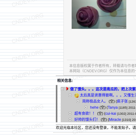
本信息版权属于作者所有，转载请与作者
本网站（CNDEV.ORG）仅作为本信
相关信息:
做了馒头。。。这次是南瓜的，把上次紫
太后真是贤惠得狠啊。。。又懂生
简称极品女人。
(空) (
疯子张
[126
hehe
(空) (
Tanya
[1185]
2011
超有食欲！！
(空) (
cui-kai
[1302]
2011-
好帅的馒头们！
(空) (
Miracle
[1310]
20
欢迎光临本社区，您还没有登录，不能发贴子。