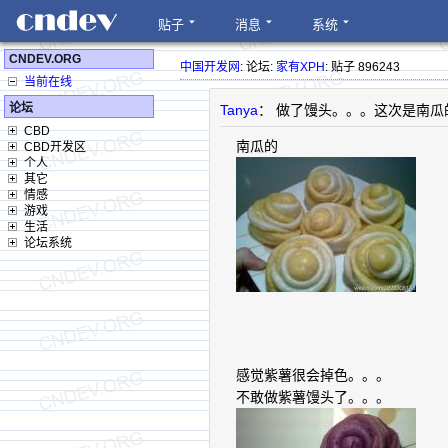
贴子
消息
系统
CNDEV.ORG
中国开发网
: 论坛:
家有XPH
: 贴子 896243
当前在线
论坛
Tanya
： 做了馒头。。。这次是南
CBD
南瓜的
CBD开发区
个人
其它
情感
游戏
生活
论坛系统
感觉紫薯很会掉色。。。
不敢做紫薯馒头了。。。