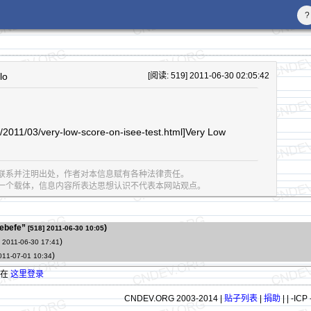
?
lo
[阅读: 519] 2011-06-30 02:05:42
m/2011/03/very-low-score-on-isee-test.html]Very Low
联系并注明出处，作者对本信息赋有各种法律责任。
息的一个载体，信息内容所表达思想认识不代表本网站观点。
ebefe”
)
[518]
2011-06-30 10:05
)
2011-06-30 17:41
)
011-07-01 10:34
请在
这里登录
CNDEV.ORG 2003-2014 |
贴子列表
|
捐助
|
| -ICP 