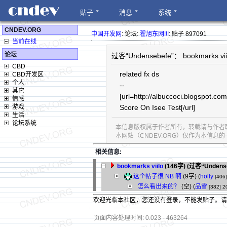
贴子
消息
系统
CNDEV.ORG
中国开发网
: 论坛:
翟旭东网!!!
: 贴子 897091
当前在线
论坛
过客“Undensebefe”： bookmarks vii
CBD
related fx ds
CBD开发区
个人
--
其它
[url=http://albuccoci.blogspot.co
情感
游戏
Score On Isee Test[/url]
生活
论坛系统
本信息版权属于作者所有，转载请与作者
本网站（CNDEV.ORG）仅作为本信
相关信息:
bookmarks viilo
(146字)
(过客“Undens
这个帖子很 NB 啊
(9字)
(
holly
[406]
怎么看出来的？
(空) (
品雪
[382]
2
欢迎光临本社区，您还没有登录，不能发贴子。
页面内容处理时间: 0.023 - 463264