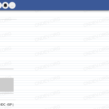
...
-IDC -ISP |