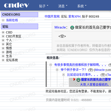
贴子
消息
系统
CNDEV.ORG
中国开发网
: 论坛:
家有XPH
: 贴子 900249
当前在线
论坛
Miracle
：
做家长的首先自己要学
CBD
<空>
CBD开发区
个人
其它
本信息版权属于作者所有，转载请与作者
情感
本网站（CNDEV.ORG）仅作为本信
游戏
生活
相关信息:
论坛系统
有很多事情真的很难和孩子解释啊。。。
(空
举个例子参详一下？
(空) (
Miracle
[129
比如说动车的事件。。。
(空) (
Ta
做家长的首先自己要学
大哥,人家看会报纸的。.
欢迎光临本社区，您还没有登录，不能发贴子。
页面内容处理时间: 0.021 - 466880