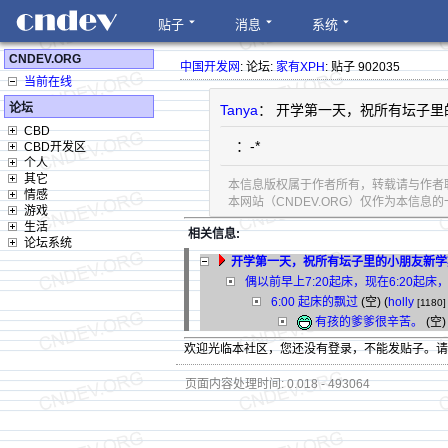
贴子
消息
系统
CNDEV.ORG
中国开发网
: 论坛:
家有XPH
: 贴子 902035
当前在线
论坛
Tanya
： 开学第一天，祝所有坛子
CBD
：-*
CBD开发区
个人
其它
本信息版权属于作者所有，转载请与作者
情感
本网站（CNDEV.ORG）仅作为本信
游戏
生活
相关信息:
论坛系统
开学第一天，祝所有坛子里的小朋友新学
偶以前早上7:20起床，现在6:20起
6:00 起床的飘过
(空) (
holly
[1180]
有孩的爹爹很辛苦。
(空) 
欢迎光临本社区，您还没有登录，不能发贴子。
页面内容处理时间: 0.018 - 493064