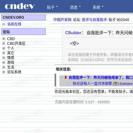
贴子
消息
系统
CNDEV.ORG
中国开发网
: 论坛:
批评与自我批评
: 贴子 902040
当前在线
论坛
CBuilder
： 自我批评一下：昨天问
CBD
<空>
CBD开发区
个人
其它
本信息版权属于作者所有，转载请与作者
情感
本网站（CNDEV.ORG）仅作为本信
游戏
生活
相关信息:
论坛系统
自我批评一下：昨天问候他母亲了，我口
快点送每人一盒月饼谢罪
(空) (
lukejee
欢迎光临本社区，您还没有登录，不能发贴子。
页面内容处理时间: 0.037 - 489960