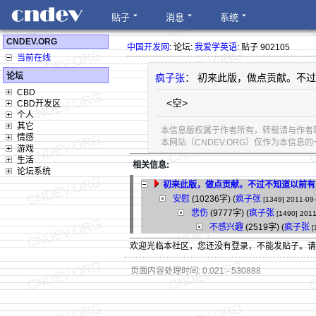
贴子
消息
系统
CNDEV.ORG
中国开发网
: 论坛:
我爱学英语
: 贴子 902105
当前在线
论坛
疯子张
： 初来此版，做点贡献。不
CBD
<空>
CBD开发区
个人
其它
本信息版权属于作者所有，转载请与作者
情感
本网站（CNDEV.ORG）仅作为本信
游戏
生活
相关信息:
论坛系统
初来此版，做点贡献。不过不知道以前有
安慰
(10236字)
(
疯子张
[1349]
2011-09-
悲伤
(9777字)
(
疯子张
[1490]
2011
不感兴趣
(2519字)
(
疯子张
[
欢迎光临本社区，您还没有登录，不能发贴子。
页面内容处理时间: 0.021 - 530888