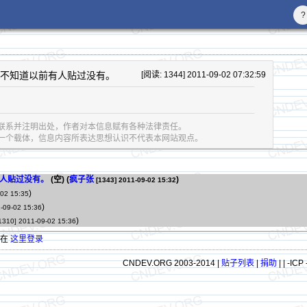
?
过不知道以前有人贴过没有。
[阅读: 1344] 2011-09-02 07:32:59
联系并注明出处，作者对本信息赋有各种法律责任。
息的一个载体，信息内容所表达思想认识不代表本网站观点。
人贴过没有。
(空) (
疯子张
)
[1343]
2011-09-02 15:32
)
02 15:35
)
-09-02 15:36
)
1310]
2011-09-02 15:36
请在
这里登录
CNDEV.ORG 2003-2014 |
贴子列表
|
捐助
|
| -ICP 