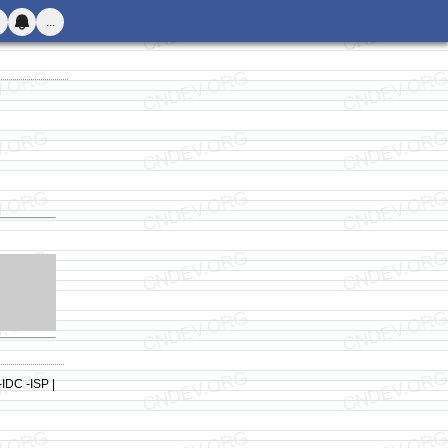
...
-IDC -ISP |