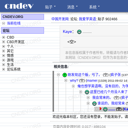
贴子
消息
系统
CNDEV.ORG
中国开发网
: 论坛:
我爱学英语
: 贴子 902466
当前在线
论坛
Kaye
：
........
CBD
<空>
CBD开发区
个人
其它
本信息版权属于作者所有，转载请与作者
情感
本网站（CNDEV.ORG）仅作为本信
游戏
生活
相关信息:
论坛系统
刚发现这个版，亏了。
(空) (
疯子张
[137
why?
(空) (
mamei
[1328]
2011-09-02 14
俺也想学英语啊。没有目的，为
这里已经几个月没人来了
我会常来的。
(空) (
疯
谁说的，我经常来
(
........
(空) (
Ka
欢迎光临本社区，您还没有登录，不能发贴子。
页面内容处理时间: 0.017 - 498104