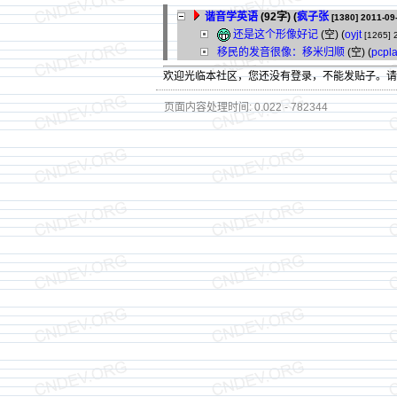
谐音学英语
(92字)
(
疯子张
[1380]
2011-09
还是这个形像好记
(空) (
oyjt
[1265]
移民的发音很像：移米归顺
(空) (
pcpl
欢迎光临本社区，您还没有登录，不能发贴子。
页面内容处理时间: 0.022 - 782344