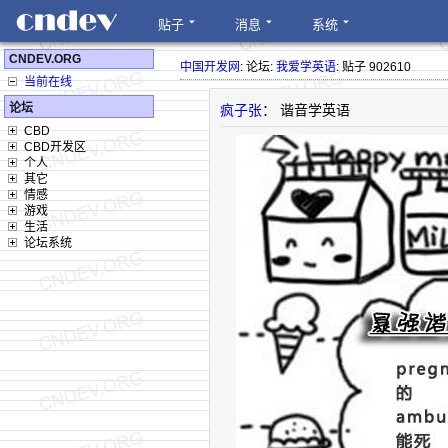
贴子
消息
系统
CNDEV.ORG
中国开发网
: 论坛:
我爱学英语
: 贴子 902610
当前在线
论坛
疯子张
： 谐音学英语
CBD
CBD开发区
个人
其它
情感
游戏
生活
论坛系统