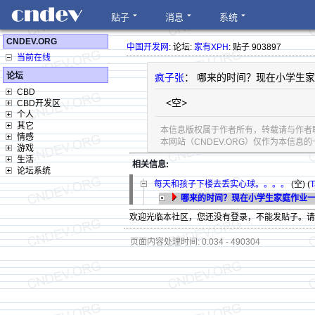
贴子
消息
系统
CNDEV.ORG
中国开发网
: 论坛:
家有XPH
: 贴子 903897
当前在线
论坛
疯子张
： 哪来的时间？现在小学生家
CBD
<空>
CBD开发区
个人
其它
本信息版权属于作者所有，转载请与作者
情感
本网站（CNDEV.ORG）仅作为本信
游戏
生活
相关信息:
论坛系统
每天和孩子下楼去丢实心球。。。。
(空) (
T
哪来的时间？现在小学生家庭作业一
欢迎光临本社区，您还没有登录，不能发贴子。
页面内容处理时间: 0.034 - 490304